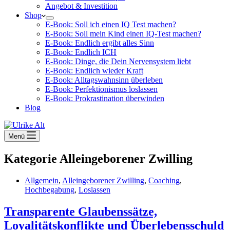
Angebot & Investition
Shop
E-Book: Soll ich einen IQ Test machen?
E-Book: Soll mein Kind einen IQ-Test machen?
E-Book: Endlich ergibt alles Sinn
E-Book: Endlich ICH
E-Book: Dinge, die Dein Nervensystem liebt
E-Book: Endlich wieder Kraft
E-Book: Alltagswahnsinn überleben
E-Book: Perfektionismus loslassen
E-Book: Prokrastination überwinden
Blog
Menü
Kategorie
Alleingeborener Zwilling
Allgemein
,
Alleingeborener Zwilling
,
Coaching
,
Hochbegabung
,
Loslassen
Transparente Glaubenssätze,
Loyalitätskonflikte und Überlebensschuld