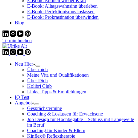
E-Book: Endlich wieder Kraft
E-Book: Alltagswahnsinn überleben
E-Book: Perfektionismus loslassen
E-Book: Prokrastination überwinden
Blog
Termin buchen
Neu Hier
Über mich
Meine Vita und Qualifikationen
Über Dich
Kolibri Club
Links, Tipps & Empfehlungen
IQ Test
Angebot
Gesprächstermine
Coaching & Loslassen für Erwachsene
Job Design für Hochbegabte – Schluss mit Langeweile
im Beruf
Coaching für Kinder & Eltern
Kinflex® Reflextherapie