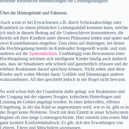
fehlende Ressourcen beeinträchtigen die Leistungsfähigkeit.
Über die Hintergründe und Faktoren.
Auch wenn es bei Erwachsenen z.B. durch Schicksalsschläge oder
Krankheit zu einem plötzlichen Leistungsabfall kommen kann, möchte
ich mich in diesem Beitrag auf die Underachiever konzentrieren, die
bereits seit ihrer Kindheit unter diesem Phänomen leiden und später auf
zwei Konstellationen eingehen: Zum einen auf diejenigen, bei denen
die Hochbegabung bereits im Kindesalter festgestellt wurde, und zum
anderen auf die
Spätentdeckten
. Unabhängig vom Bewusstsein einer
Hochbegabung zeichnen sich intelligente Kinder häufig auch dadurch
aus, dass sie Situationen sehr schnell und ganzheitlich erfassen und die
erlebten Reaktionen darauf speichern können. Nicht selten sind diese
Kinder auch wahre Meister darin, Gefühle und Stimmungen anderer
wahrzunehmen. All dies geschieht jedoch in der Regel nicht bewusst.
So wird schon früh der Grundstein dafür gelegt, wie Reaktionen und
der Umgang mit der eigenen Neugier, kritischem Hinterfragen und
Leistung im Gehirn angelegt werden. In einer liebevollen, offenen
Umgebung, in der das Kind so angenommen wird, wie es ist, gibt es in
der Regel keine Probleme. Doch mit dem Eintritt in unser Schulsystem
beginnt oft eine lange Leidensgeschichte. Hier entsteht zum ersten Mal
ganz konkret Konformitätsdruck: Es gilt, sich den Erwartungen von
Lehrern, Eltern und Mitschülern anzupassen.