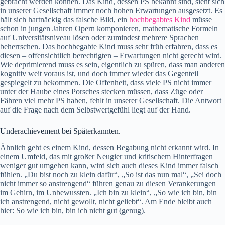
gebracht werden können. Das Kind, dessen PS bekannt sind, sieht sich
in unserer Gesellschaft immer noch hohen Erwartungen ausgesetzt. Es
hält sich hartnäckig das falsche Bild, ein
hochbegabtes Kind
müsse
schon in jungen Jahren Opern komponieren, mathematische Formeln
auf Universitätsniveau lösen oder zumindest mehrere Sprachen
beherrschen. Das hochbegabte Kind muss sehr früh erfahren, dass es
diesen – offensichtlich berechtigten – Erwartungen nicht gerecht wird.
Wie deprimierend muss es sein, eigentlich zu spüren, dass man anderen
kognitiv weit voraus ist, und doch immer wieder das Gegenteil
gespiegelt zu bekommen. Die Offenheit, dass viele PS nicht immer
unter der Haube eines Porsches stecken müssen, dass Züge oder
Fähren viel mehr PS haben, fehlt in unserer Gesellschaft. Die Antwort
auf die Frage nach dem Selbstwertgefühl liegt auf der Hand.
Underachievement bei Späterkannten.
Ähnlich geht es einem Kind, dessen Begabung nicht erkannt wird. In
einem Umfeld, das mit großer Neugier und kritischem Hinterfragen
weniger gut umgehen kann, wird sich auch dieses Kind immer falsch
fühlen. „Du bist noch zu klein dafür“, „So ist das nun mal“, „Sei doch
nicht immer so anstrengend“ führen genau zu diesen Verankerungen
im Gehirn, im Unbewussten. „Ich bin zu klein“, „So wie ich bin, bin
ich anstrengend, nicht gewollt, nicht geliebt“. Am Ende bleibt auch
hier: So wie ich bin, bin ich nicht gut (genug).