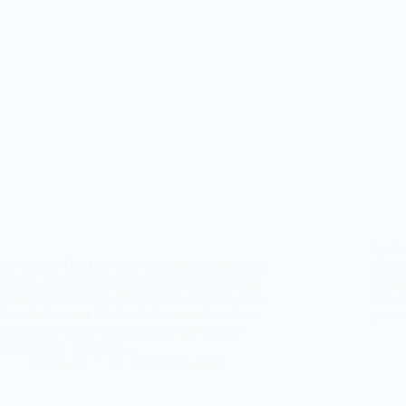
Spoile
Ein offener Brief an alle, die mit dem Gedanken
häufi
spielen, sich testen zu lassen Vielleicht sitzt du
auf de
gerade hier und dein Cursor schwebt über dem
höre i
Kontaktformular. Vielleicht hast du diese Seite
gleic
schon zum dritten Mal geöffnet und wieder
geschlossen. Vielleicht…
Ulrike Alt
14. Dezember 2025