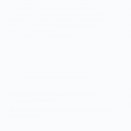
Vor Kurzem war ich bei einem Seminar zum
Thema Hoch- und Höchstbegabung bei Frauke
Niehues. Eine Information dort hat mich besonders
aufhorchen lassen, und ich möchte sie heute mit dir
teilen, weil sie für viele Menschen und Familien
lebensverändernd sein…
Ulrike Alt
20. Januar 2026
Hochbegabung
,
Begabungsdiagnostik
,
Hochbegabte Kinder
,
Höchstbegabung
,
IQ
Test
Hochbegabte und höchstbegabte Mädchen und
Frauen: Doppelt unsichtbar