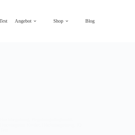
Test
Angebot
Shop
Blog
Hochbegabung
,
Begabungsdiagnostik
,
Hochbegabte Kinder
,
Höchstbegabung
,
IQ
Test