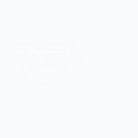
 eine Haushaltsaufteilung schaffst, die
ch funktioniert – auch bei hochbegabten
n und Bevormundungsstress. Stell dir vor:
 Kinder übernehmen selbstständig Aufgaben
ushalt. Ohne tägliche Diskussionen. Ohne
ämpfe. Klingt utopisch? Ist es nicht. Der
sel liegt in einer…
Ulrike Alt
19. Oktober 2025