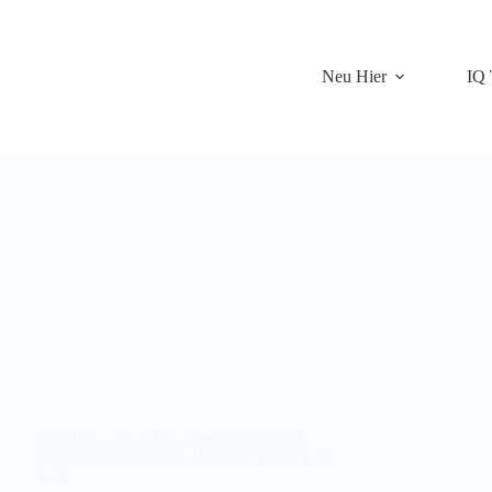
Neu Hier
IQ 
Hochbegabung
,
Begabungsdiagnostik
,
Hochbegabte Kinder
,
Höchstbegabung
,
IQ
Test