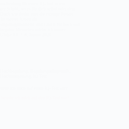
tscheidung für einen IQ-Test ist ein
ger Schritt, sei es für dich selbst oder dein
Doch wie findet man die richtige Person
 In meiner Arbeit als
ungsdiagnostikerin und Coach für hoch und
tbegabte Menschen erlebe ich immer…
Ulrike Alt
8. Januar 2026
Hochbegabung
,
Begabungsdiagnostik
,
Höchstbegabung
,
IQ Test
reite ich mich auf einen IQ-Test vor?