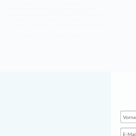
Unterschiede zwischen Hochbegabung und
Höchstbegabung bei Erwachsenen beleuchtet
habe, erreichten mich viele Fragen von Eltern und
Pädagogen: Gibt es diese Unterschiede auch bei
Kindern? Und wenn ja, warum ist es wichtig, hier
zu…
Ulrike Alt
19. Oktober 2025