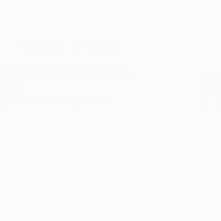
Hochbegabung
,
Höchstbegabung
Die sozialen Bedürfnisse hochbegabter und
höchstbegabter Frauen: Ein Blick hinter die
Famil
Masken
übern