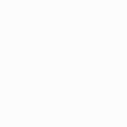
Wenn dein hochbegabtes Kind anders tickt als du,
Wie f
und warum das wunderbar ist
Begab