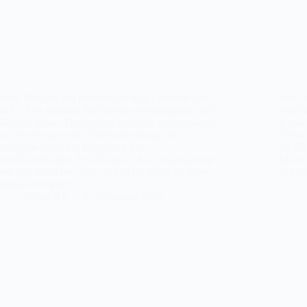
Wenn Brillanz auf gesellschaftliche Erwartungen
Wie Du
trifft – Die sozialen Bedürfnisse hochbegabter und
wirkli
höchstbegabter Frauen sind komplex und entstehen
Kinder
aus der einzigartigen Überschneidung von
Deine
außergewöhnlicher Begabung und
im Ha
gesellschaftlichen Erwartungen. Als Organisatorin
Machtk
von Stammtischen und Treffen für beide Gruppen
Schlüs
erlebe ich täglich,…
Ulrike Alt
9. November 2025