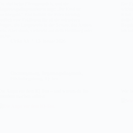
Du sitzt beim Elterngespräch, und die
Die En
Begabungsdiagnostikerin sagt: „Ihr Kind ist
wichti
hochbegabt.“ Erst kommt die Erleichterung,
Kind. 
endlich eine Erklärung für all die intensiven
dafür?
Fragen, die Langeweile in der Schule, das Anders
Begab
sein. Aber dann, vielleicht auf dem Heimweg oder
höchs
nachts…
Ulrike Alt
13. Januar 2026
Hochbegabung
,
Begabungsdiagnostik
,
Höchstbegabung
,
IQ Test
Die Angst vor dem IQ Test – und warum du ihn
Wie be
trotzdem machen solltest