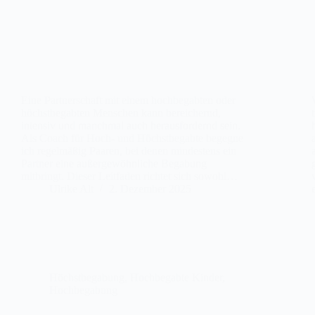
Eine Partnerschaft mit einem hochbegabten oder
höchstbegabten Menschen kann bereichernd,
intensiv und manchmal auch herausfordernd sein.
Als Coach für Hoch- und Höchstbegabte begegne
ich regelmäßig Paaren, bei denen mindestens ein
Partner eine außergewöhnliche Begabung
mitbringt. Dieser Leitfaden richtet sich sowohl…
Ulrike Alt
2. Dezember 2025
Höchstbegabung
,
Hochbegabte Kinder
,
Hochbegabung