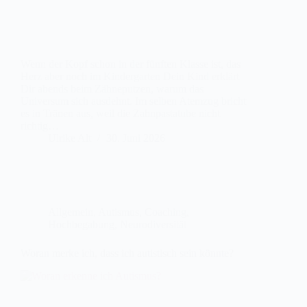
Wenn der Kopf schon in der fünften Klasse ist, das
Herz aber noch im Kindergarten Dein Kind erklärt
Dir abends beim Zähneputzen, warum das
Universum sich ausdehnt. Im selben Atemzug bricht
es in Tränen aus, weil die Zahnpastatube nicht
richtig…
Ulrike Alt
30. Juni 2026
Allgemein
,
Autismus
,
Coaching
,
Hochbegabung
,
Neurodiversität
Woran merke ich, dass ich autistisch sein könnte?