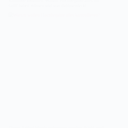
Kontrolle loslassen: Warum Hochbegabte alles im
Griff haben müssen und was dahintersteckt
Dieser Artikel könnte unbequem werden. Nicht, weil