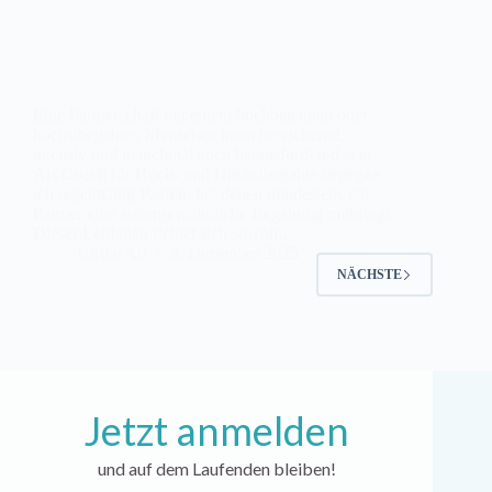
Eine Partnerschaft mit einem hochbegabten oder
höchstbegabten Menschen kann bereichernd,
intensiv und manchmal auch herausfordernd sein.
Als Coach für Hoch- und Höchstbegabte begegne
ich regelmäßig Paaren, bei denen mindestens ein
Partner eine außergewöhnliche Begabung mitbringt.
Dieser Leitfaden richtet sich sowohl…
Ulrike Alt
2. Dezember 2025
NÄCHSTE
Jetzt anmelden
und auf dem Laufenden bleiben!