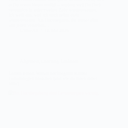
er Dir etwas Neues erzählt – sondern weil Du Dich
vermutlich in jeder zweiten Zeile wiedererkennst.
Ich weiß das, weil ich mich selbst darin
wiedererkenne. Als Hochbegabte, die immer alles
und jeden verstehen…
Ulrike Alt
12. Mai 2026
Allgemein
,
Coaching
,
Loslassen
Lernen lernen: Warum hochbegabte Kinder
Lernstrategien brauchen (und wie du ihnen dabei
hilfst)