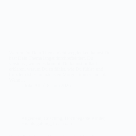
Warum Du Dein Thema nicht wegdenken kannst Du
hast Dein Thema längst durchreflektiert. Du
verstehst, woher es kommt. Du kannst brillant
erklären, warum Du so fühlst, wie Du fühlst, und
trotzdem ist es am nächsten Morgen immer noch da.
Wenn…
Ulrike Alt
8. Juni 2026
Allgemein
,
Coaching
,
Hochbegabte Kinder
,
Hochbegabung
,
Loslassen