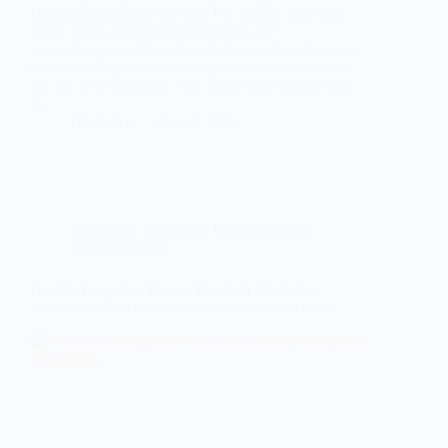
Herausforderungen mit sich. Ein Muster zeigt sich
dabei immer wieder: Hochbegabte und
neurodivergente Menschen bleiben in Beziehungen,
die ihnen längst nicht mehr guttun.Von außen wirkt
das oft unverständlich. «Du siehst doch selbst, dass
es…
Ulrike Alt
23. Juli 2026
Allgemein
,
Coaching
,
Hochbegabung
,
Neurodiversität
Double Empathy: Warum Du nicht falsch bist,
sondern einfach anders verstanden werden musst